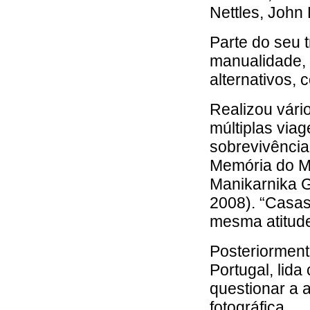
Nettles, John P
Parte do seu t
manualidade, 
alternativos, 
Realizou vário
múltiplas via
sobrevivência
Memória do Mu
Manikarnika G
2008). “Casas
mesma atitud
Posteriormente
Portugal, lid
questionar a 
fotográfica.