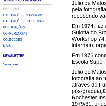
SOBRE JÚLIO DE MATOS
Júlio de Mato
pela fotografi
PERCURSO...
recebendo vár
EXPOSIÇÕES INDIVIDUAIS
EXPOSIÇÕES COLECTIVAS
Em 1974, faz 
PUBLICAÇÕES...
Gulotta do Bro
CONFERÊNCIAS...
Workshop 74,(
COLECÇÕES
internato, or
MAIS...
Em 1976 concl
NEWSLETTER
Escola Superi
Subscrever
Júlio de Mato
fotografia ao 
através do Fu
pós-graduação
Rochester Inst
1979/81, onde