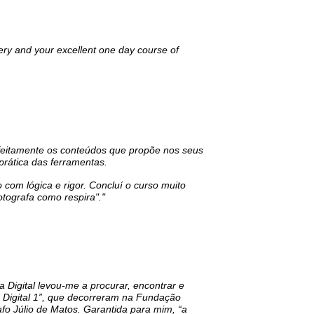
lery and your excellent one day course of
feitamente os conteúdos que propõe nos seus
prática das ferramentas.
 com lógica e rigor. Concluí o curso muito
otografa como respira"."
 Digital levou-me a procurar, encontrar e
rio Digital 1”, que decorreram na Fundação
afo Júlio de Matos. Garantida para mim, “a