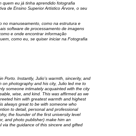
m quem eu já tinha aprendido fotografia
va de Ensino Superior Artistico Árvore, o seu
nto no manuseamento, como na estrutura e
pais software de processamento de imagens
em como e onde encontrar informação
em, como eu, se quiser iniciar na Fotografia
n Porto. Instantly, Julio's warmth, sincerity, and
th on photography and his city, Julio led me to
only someone intimately acquainted with the city
geable, wise, and kind. This was affirmed as we
reeted him with greatest warmth and highest
t is always great to be with someone who
ntion to detail, personal and professional
, the founder of the first university level
tor, and photo publisher) make him an
via the guidance of this sincere and gifted