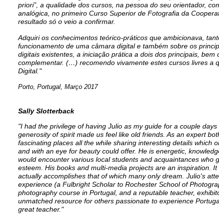
priori”, a qualidade dos cursos, na pessoa do seu orientador, co
analógica, no primeiro Curso Superior de Fotografia da Cooperati
resultado só o veio a confirmar.
Adquiri os conhecimentos teórico-práticos que ambicionava, ta
funcionamento de uma câmara digital e também sobre os princi
digitais existentes, a iniciação prática a dois dos principais, b
complementar. (…) recomendo vivamente estes cursos livres a qu
Digital."
Porto, Portugal, Março 2017
Sally Slotterback
"I had the privilege of having Julio as my guide for a couple days i
generosity of spirit made us feel like old friends. As an expert bo
fascinating places all the while sharing interesting details which 
and with an eye for beauty could offer. He is energetic, knowled
would encounter various local students and acquaintances who g
esteem. His books and multi-media projects are an inspiration. I
actually accomplishes that of which many only dream. Julio's atte
experience (a Fulbright Scholar to Rochester School of Photography
photography course in Portugal, and a reputable teacher, exhibi
unmatched resource for others passionate to experience Portugal 
great teacher."